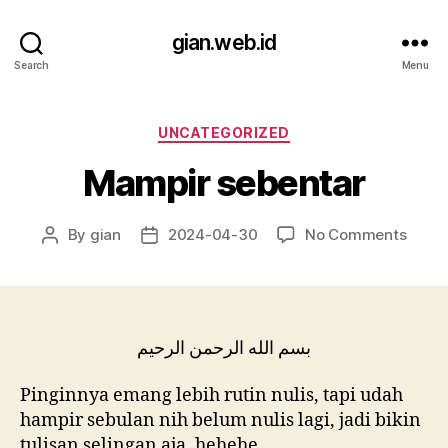
gian.web.id
Search
Menu
Categories
UNCATEGORIZED
Mampir sebentar
on
By
gian
2024-04-30
No Comments
Post
Post
Mamp
author
date
seben
بسم الله الرحمن الرحيم
Pinginnya emang lebih rutin nulis, tapi udah
hampir sebulan nih belum nulis lagi, jadi bikin
tulisan selingan aja, hehehe