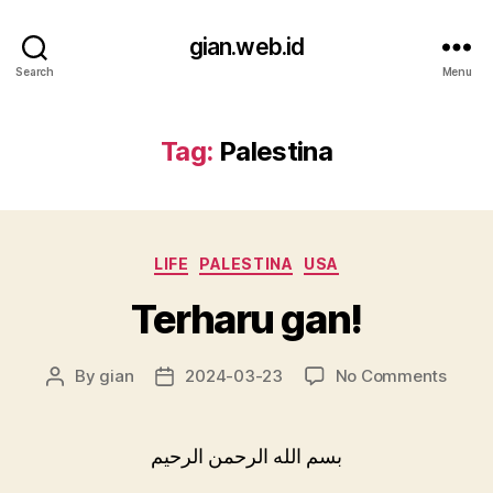
gian.web.id
Search
Menu
Tag:
Palestina
Categories
LIFE
PALESTINA
USA
Terharu gan!
on
By
gian
2024-03-23
No Comments
Post
Post
Terha
author
date
gan!
بسم الله الرحمن الرحيم