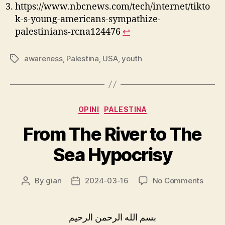
https://www.nbcnews.com/tech/internet/tikto
k-s-young-americans-sympathize-
palestinians-rcna124476
↩︎
awareness
,
Palestina
,
USA
,
youth
Tags
Categories
OPINI
PALESTINA
From The River to The
Sea Hypocrisy
on
By
gian
2024-03-16
No Comments
Post
Post
From
author
date
The
River
بسم الله الرحمن الرحيم
to