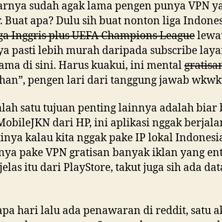
arnya sudah agak lama pengen punya VPN y
. Buat apa? Dulu sih buat nonton liga Indone
iga Inggris plus UEFA Champions League
lewat
ya pasti lebih murah daripada subscribe lay
ama di sini. Harus kuakui, ini mental
gratisa
han”, pengen lari dari tanggung jawab wkw
alah satu tujuan penting lainnya adalah biar 
MobileJKN dari HP, ini aplikasi nggak berjala
inya kalau kita nggak pake IP lokal Indonesia
nya pake VPN gratisan banyak iklan yang en
jelas itu dari PlayStore, takut juga sih ada da
pa hari lalu ada penawaran di reddit, satu 