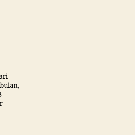
N
ari
 bulan,
3
r