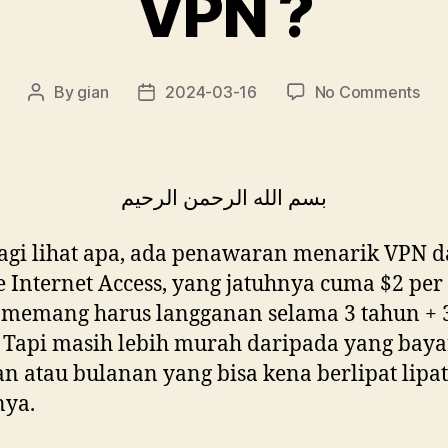
VPN ?
on
By
gian
2024-03-16
No Comments
Post
Post
VP
author
date
?
بسم الله الرحمن الرحيم
agi lihat apa, ada penawaran menarik VPN d
e Internet Access, yang jatuhnya cuma $2 per
 memang harus langganan selama 3 tahun + 
 Tapi masih lebih murah daripada yang baya
n atau bulanan yang bisa kena berlipat lipat
nya.