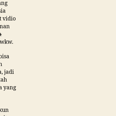
ang
sia
 vidio
anan
n
kwkw.
bisa
n
, jadi
tah
ta yang
akun