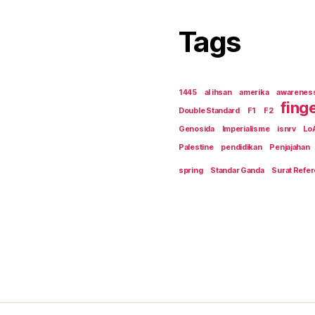
Tags
1445
al ihsan
amerika
awarenes
fing
Double Standard
F1
F2
Genosida
Imperialisme
isnrv
Lo
Palestine
pendidikan
Penjajahan
spring
Standar Ganda
Surat Refer