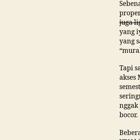
Seben
proper
juga l
yang i
yang s
“mura
Tapi s
akses 
semest
sering
nggak 
bocor.
Bebera