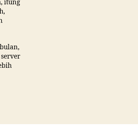
, itung
h,
h
 bulan,
 server
ebih