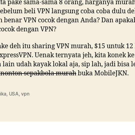
ta pake sama-sama 8 orang, harganya murah
sebelum beli VPN langsung coba coba dulu de
h benar VPN cocok dengan Anda? Dan apaka
cocok dengan VPN?
ke deh itu sharing VPN murah, $15 untuk 12
xpressVPN. Uenak ternyata jeh, kita konek ke
 lain udah kayak lokal aja, sip lah, jadi bisa l
s
nonton sepakbola murah
buka MobileJKN.
ika
,
USA
,
vpn