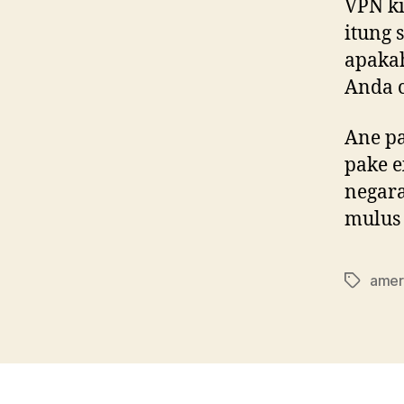
VPN ki
itung 
apaka
Anda 
Ane pa
pake e
negara
mulu
amer
Tags