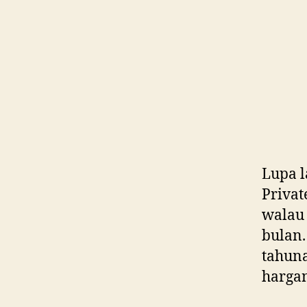
Lupa l
Privat
walau
bulan.
tahuna
harga