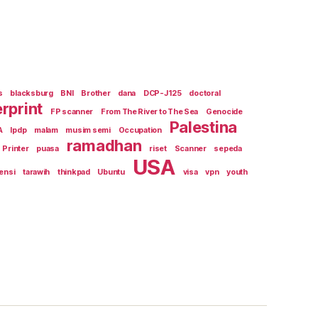
s
blacksburg
BNI
Brother
dana
DCP-J125
doctoral
erprint
FP scanner
From The River to The Sea
Genocide
Palestina
A
lpdp
malam
musim semi
Occupation
ramadhan
Printer
puasa
riset
Scanner
sepeda
USA
ensi
tarawih
thinkpad
Ubuntu
visa
vpn
youth