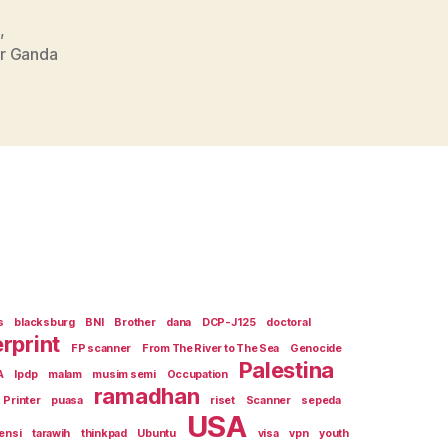
a
,
r Ganda
s
blacksburg
BNI
Brother
dana
DCP-J125
doctoral
erprint
FP scanner
From The River to The Sea
Genocide
Palestina
A
lpdp
malam
musim semi
Occupation
ramadhan
Printer
puasa
riset
Scanner
sepeda
USA
ensi
tarawih
thinkpad
Ubuntu
visa
vpn
youth