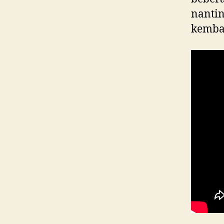
nanti
kembal