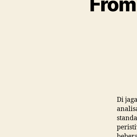
From 
Di jag
anali
standa
perist
bebera