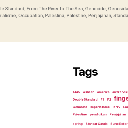
le Standard
,
From The River to The Sea
,
Genocide
,
Genosid
rialisme
,
Occupation
,
Palestina
,
Palestine
,
Penjajahan
,
Standa
Tags
1445
al ihsan
amerika
awarenes
fing
Double Standard
F1
F2
Genosida
Imperialisme
isnrv
Lo
Palestine
pendidikan
Penjajahan
spring
Standar Ganda
Surat Refer