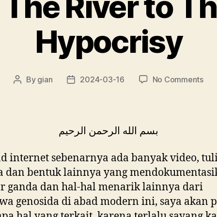
The River to T
Hypocrisy
on
By
gian
2024-03-16
No Comments
Post
Post
Fro
author
date
The
Riv
to
بسم الله الرحمن الرحيم
The
Sea
ad internet sebenarnya ada banyak video, tul
Hyp
sa dan bentuk lainnya yang mendokumentasi
r ganda dan hal-hal menarik lainnya dari
iwa genosida di abad modern ini, saya akan 
pa hal yang terkait, karena terlalu sayang k