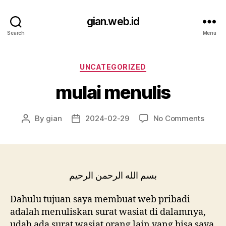
gian.web.id
Search
Menu
Categories
UNCATEGORIZED
mulai menulis
on
By
gian
2024-02-29
No Comments
Post
Post
mulai
author
date
menul
بسم الله الرحمن الرحيم
Dahulu tujuan saya membuat web pribadi
adalah menuliskan surat wasiat di dalamnya,
udah ada surat wasiat orang lain yang bisa saya